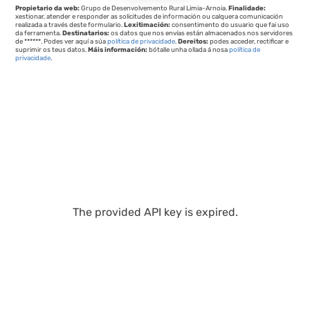
Propietario da web:
Grupo de Desenvolvemento Rural Limia-Arnoia.
Finalidade:
xestionar, atender e responder as solicitudes de información ou calquera comunicación
realizada a través deste formulario.
Lexitimación:
consentimento do usuario que fai uso
da ferramenta.
Destinatarios:
os datos que nos envías están almacenados nos servidores
de ******. Podes ver aquí a súa
política de privacidade
.
Dereitos:
podes acceder, rectificar e
suprimir os teus datos.
Máis información:
bótalle unha ollada á nosa
política de
privacidade
.
The provided API key is expired.