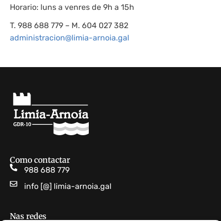
Horario: luns a venres de 9h a 15h
T. 988 688 779 – M. 604 027 382
administracion@limia-arnoia.gal
Como contactar
988 688 779
info [@] limia-arnoia.gal
Nas redes