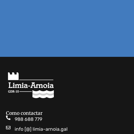
Como contactar
988 688 779
info [@] limia-arnoia.gal