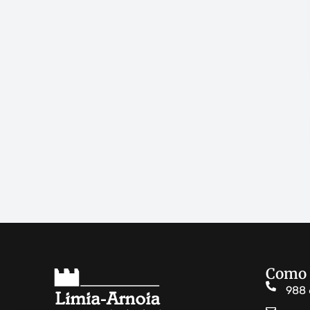
Como 
988 