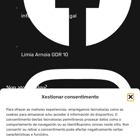
info [@] limia-arnoia.gal
Limia Arnoia GDR 10
Non atopas algo?
Xestionar consentimento
Para ofrecer as mellores experiencias, empregamos tecnoloxías como as
cookies para almacenar e/ou acceder á información do dispositivo. O
consentimento destas tecnoloxías permitiranos procesar datos como o
comportamento de navegación ou as identificacións únicas neste sitio. Non
consentir ou retirar o consentimento pode afectar negativamente certas
GDR 10 Limia Arnoia ·
Aviso legal
·
Política de privacidade
·
características e funcións.
Política de cookies