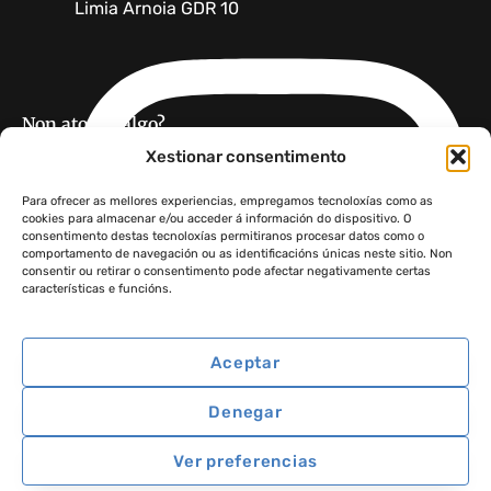
Limia Arnoia GDR 10
Non atopas algo?
Xestionar consentimento
Para ofrecer as mellores experiencias, empregamos tecnoloxías como as
cookies para almacenar e/ou acceder á información do dispositivo. O
consentimento destas tecnoloxías permitiranos procesar datos como o
comportamento de navegación ou as identificacións únicas neste sitio. Non
consentir ou retirar o consentimento pode afectar negativamente certas
GDR 10 Limia Arnoia ·
Aviso legal
·
Política de privacidade
·
características e funcións.
Política de cookies
Aceptar
Denegar
Ver preferencias