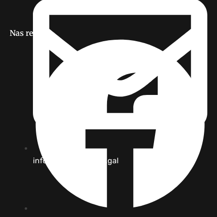
Nas redes
info [@] limia-arnoia.gal