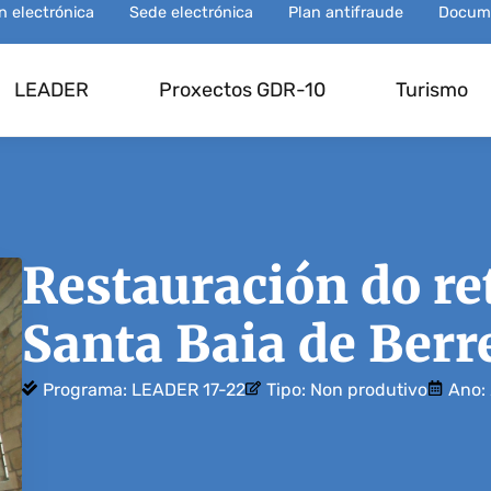
ón electrónica
Sede electrónica
Plan antifraude
Docum
LEADER
Proxectos GDR-10
Turismo
Restauración do re
Santa Baia de Berr
Programa:
LEADER 17-22
Tipo:
Non produtivo
Ano: