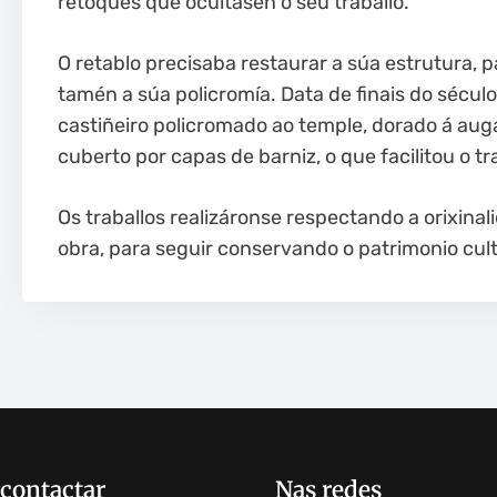
retoques que ocultasen o seu traballo.
O retablo precisaba restaurar a súa estrutura, p
tamén a súa policromía. Data de finais do século 
castiñeiro policromado ao temple, dorado á auga
cuberto por capas de barniz, o que facilitou o tr
Os traballos realizáronse respectando a orixina
obra, para seguir conservando o patrimonio cult
contactar
Nas redes