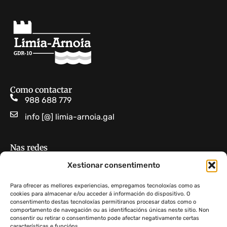
Como contactar
988 688 779
info [@] limia-arnoia.gal
Nas redes
Limia Arnoia GDR 10
Xestionar consentimento
GDR Limia-Arnoia
Para ofrecer as mellores experiencias, empregamos tecnoloxías como as
cookies para almacenar e/ou acceder á información do dispositivo. O
consentimento destas tecnoloxías permitiranos procesar datos como o
Non atopas algo?
comportamento de navegación ou as identificacións únicas neste sitio. Non
consentir ou retirar o consentimento pode afectar negativamente certas
características e funcións.