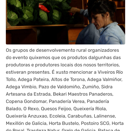
Os grupos de desenvolvemento rural organizadores
do evento quixemos que os produtos dalgunhas das
produtoras e produtores locais dos nosos territorios,
estiveran presentes. É xusto mencionar a Viveiros Río
Tollo, Adega Pateira, Altos de Torona, Adega Valmiñor,
Adega Vimbio, Pazo de Valdomiño, Zumiño, Sidra
Artesana da Estrada, Bekari Maestros Panaderos,
Copena Gondomar, Panadería Verea, Panadería
Balado, O Rexo, Quesos Feijoo, Queixería Riola,
Queixería Anzuxao, Ecoleia, Carabuñas, Lalinense,
Mexillón de Galicia, Horta Bustelo, Postoiro SCG, Horta
do Rosal, Trasdeza Natur, Grelo de Galicia, Pataca de