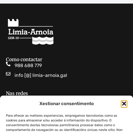
Como contactar
988 688 779
info [@] limia-arnoia.gal
Nas redes
Limia Arnoia GDR 10
Xestionar consentimento
GDR Limia-Arnoia
Para ofrecer as mellores experiencias, empregamos tecnoloxías como as
cookies para almacenar e/ou acceder á información do dispositivo. O
consentimento destas tecnoloxías permitiranos procesar datos como o
Non atopas algo?
comportamento de navegación ou as identificacións únicas neste sitio. Non