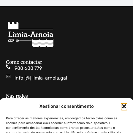
Como contactar
988 688 779
info [@] limia-arnoia.gal
Nas redes
Limia Arnoia GDR 10
Xestionar consentimento
GDR Limia-Arnoia
Para ofrecer as mellores experiencias, empregamos tecnoloxías como as
cookies para almacenar e/ou acceder á información do dispositivo. O
consentimento destas tecnoloxías permitiranos procesar datos como o
Non atopas algo?
comportamento de navegación ou as identificacións únicas neste sitio. Non