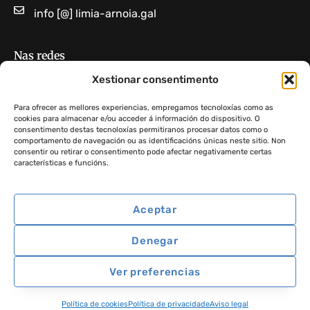
info [@] limia-arnoia.gal
Nas redes
Limia Arnoia GDR 10
Xestionar consentimento
GDR Limia-Arnoia
Para ofrecer as mellores experiencias, empregamos tecnoloxías como as
cookies para almacenar e/ou acceder á información do dispositivo. O
consentimento destas tecnoloxías permitiranos procesar datos como o
Non atopas algo?
comportamento de navegación ou as identificacións únicas neste sitio. Non
consentir ou retirar o consentimento pode afectar negativamente certas
características e funcións.
Aceptar
GDR 10 Limia Arnoia ·
Aviso legal
·
Política de privacidade
·
Denegar
Política de cookies
Ver preferencias
Política de cookies
Política de privacidade
Aviso legal