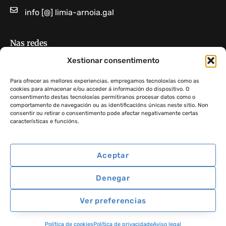
info [@] limia-arnoia.gal
Nas redes
Limia Arnoia GDR 10
Xestionar consentimento
GDR Limia-Arnoia
Para ofrecer as mellores experiencias, empregamos tecnoloxías como as
cookies para almacenar e/ou acceder á información do dispositivo. O
consentimento destas tecnoloxías permitiranos procesar datos como o
Non atopas algo?
comportamento de navegación ou as identificacións únicas neste sitio. Non
consentir ou retirar o consentimento pode afectar negativamente certas
características e funcións.
Aceptar
GDR 10 Limia Arnoia ·
Aviso legal
·
Política de privacidade
·
Denegar
Política de cookies
Ver preferencias
Política de cookies
Política de privacidade
Aviso legal