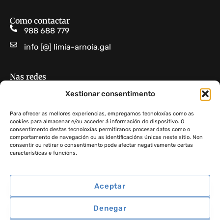
Como contactar
988 688 779
info [@] limia-arnoia.gal
Nas redes
Limia Arnoia GDR 10
Xestionar consentimento
GDR Limia-Arnoia
Para ofrecer as mellores experiencias, empregamos tecnoloxías como as
cookies para almacenar e/ou acceder á información do dispositivo. O
consentimento destas tecnoloxías permitiranos procesar datos como o
Non atopas algo?
comportamento de navegación ou as identificacións únicas neste sitio. Non
consentir ou retirar o consentimento pode afectar negativamente certas
características e funcións.
Aceptar
GDR 10 Limia Arnoia ·
Aviso legal
·
Política de privacidade
·
Denegar
Política de cookies